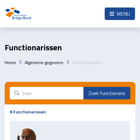
Skip to the main content
MENU
Functionarissen
Home
Algemene gegevens
Functionarissen
Zoek functionaris
8
Functionarissen